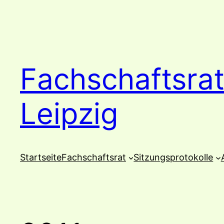
Zum
Inhalt
springen
Fachschaftsrat
Leipzig
Startseite
Fachschaftsrat
Sitzungsprotokolle