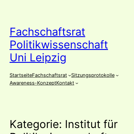
Zum
Inhalt
springen
Fachschaftsrat
Politikwissenschaft
Uni Leipzig
Startseite
Fachschaftsrat
Sitzungsprotokolle
Awareness-Konzept
Kontakt
Kategorie:
Institut für