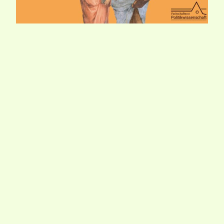
WIR BRAUCHEN EUCH!
Liebe Kommiliton*innen, im vergangenen Jahr
haben wir, der FSR PoWi, euch bei Fragen und
Problemen weitergeholfen, viele (studentische)
Projekte finanziert, euch mit den neusten
Informationen versorgt und coole Events für
euch organisiert. Unsere Arbeit funktioniert nur
durch studentisches Engagement. Doch in den
kommenden Semestern wird das schwierig: Viele
der aktuell gewählten Mitglieder können sich
aufgrund…
18. April 2023