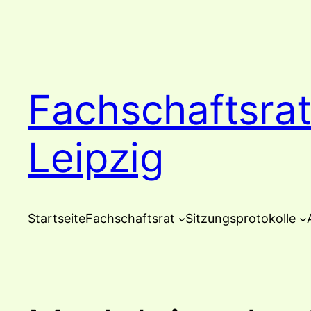
Zum
Inhalt
springen
Fachschaftsrat
Leipzig
Startseite
Fachschaftsrat
Sitzungsprotokolle