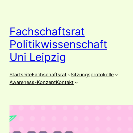
Zum
Inhalt
springen
Fachschaftsrat
Politikwissenschaft
Uni Leipzig
Startseite
Fachschaftsrat
Sitzungsprotokolle
Awareness-Konzept
Kontakt