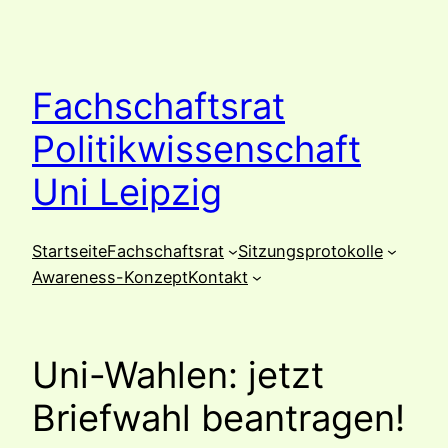
Zum
Inhalt
springen
Fachschaftsrat
Politikwissenschaft
Uni Leipzig
Startseite
Fachschaftsrat
Sitzungsprotokolle
Awareness-Konzept
Kontakt
Uni-Wahlen: jetzt
Briefwahl beantragen!