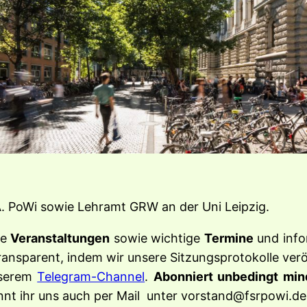
A. PoWi sowie Lehramt GRW an der Uni Leipzig.
re
Veranstaltungen
sowie wichtige
Termine
und info
nsparent, indem wir unsere Sitzungsprotokolle verö
serem
Telegram-Channel
.
Abonniert unbedingt min
nnt ihr uns auch per Mail unter vorstand@fsrpowi.de