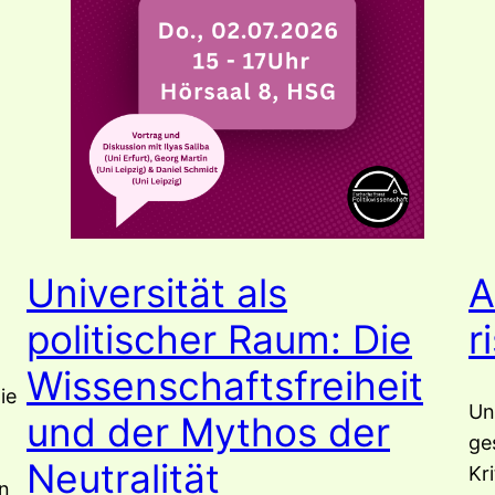
Universität als
A
politischer Raum: Die
r
Wissenschaftsfreiheit
ie
Un
und der Mythos der
ge
.
Neutralität
Kr
en