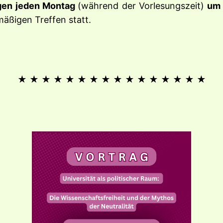
gen jeden Montag
(während der Vorlesungszeit)
um 
äßigen Treffen statt.
★ ★ ★ ★ ★ ★ ★ ★ ★ ★ ★ ★ ★ ★ ★ ★