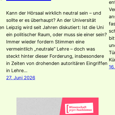
en
t
Ve
Kann der Hörsaal wirklich neutral sein – und
an
sollte er es überhaupt? An der Universität
fa
ren
Leipzig wird seit Jahren diskutiert: Ist die Uni
sc
ein politischer Raum, oder muss sie einer sein?
bi
Immer wieder fordern Stimmen eine
un
vermeintlich „neutrale“ Lehre – doch was
Tü
steckt hinter dieser Forderung, insbesondere
Kü
in Zeiten von drohenden autoritären Eingriffen
16
in Lehre…
27. Juni 2026