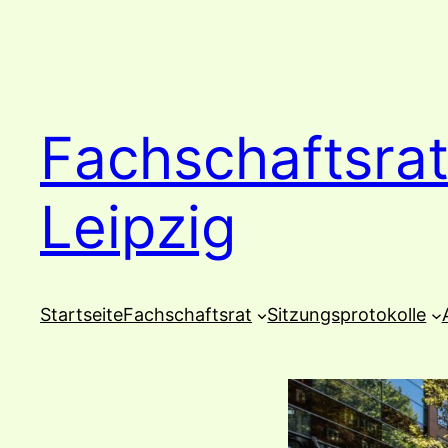
Zum
Inhalt
springen
Fachschaftsrat
Leipzig
Startseite
Fachschaftsrat
Sitzungsprotokolle