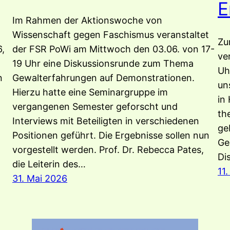
E
Im Rahmen der Aktionswoche von
Wissenschaft gegen Faschismus veranstaltet
Zu
,
der FSR PoWi am Mittwoch den 03.06. von 17-
ve
19 Uhr eine Diskussionsrunde zum Thema
Uh
n
Gewalterfahrungen auf Demonstrationen.
un
Hierzu hatte eine Seminargruppe im
in
vergangenen Semester geforscht und
th
Interviews mit Beteiligten in verschiedenen
ge
Positionen geführt. Die Ergebnisse sollen nun
Ge
vorgestellt werden. Prof. Dr. Rebecca Pates,
Di
die Leiterin des…
11
31. Mai 2026