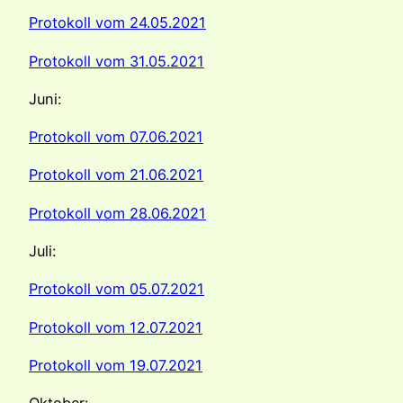
Protokoll vom 24.05.2021
Protokoll vom 31.05.2021
Juni:
Protokoll vom 07.06.2021
Protokoll vom 21.06.2021
Protokoll vom 28.06.2021
Juli:
Protokoll vom 05.07.2021
Protokoll vom 12.07.2021
Protokoll vom 19.07.2021